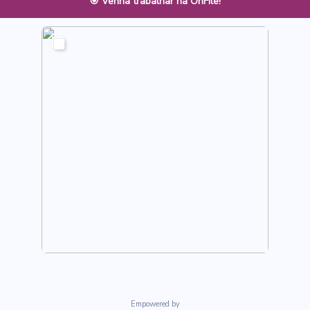
🎯 Venha trabalhar na OnFile!
Empowered by